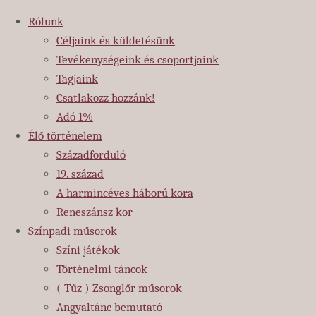
Ugrás a tartalomhoz
Rólunk
Céljaink és küldetésünk
Tevékenységeink és csoportjaink
Tagjaink
Csatlakozz hozzánk!
Adó 1%
Élő történelem
Századforduló
19. század
A harmincéves háború kora
Reneszánsz kor
Színpadi műsorok
Színi játékok
Történelmi táncok
( Tűz ) Zsonglőr műsorok
Kezdőlap
Angyaltánc bemutató