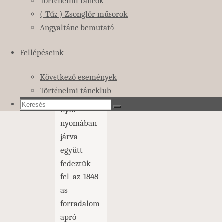
Történelmi táncok
Kalandtúra
( Tűz ) Zsonglőr műsorok
keretében
Angyaltánc bemutató
időutazáson
vehettek
Fellépéseink
részt a
jelentkezők,
Következő események
akikkel a
Történelmi táncklub
márciusi
Keresés:
ifjak
Keresés
Keresés
nyomában
járva
együtt
fedeztük
fel az 1848-
as
forradalom
apró