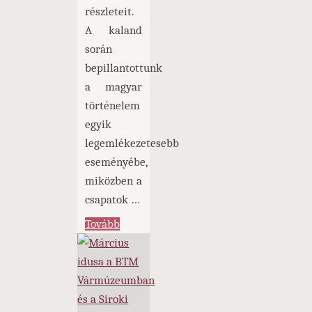
részleteit.
A kaland
során
bepillantottunk
a magyar
történelem
egyik
legemlékezetesebb
eseményébe,
miközben a
csapatok …
"Márciusi
Tovább
forradalmi
kalandtúra
(Óbudától
Sirokig)"