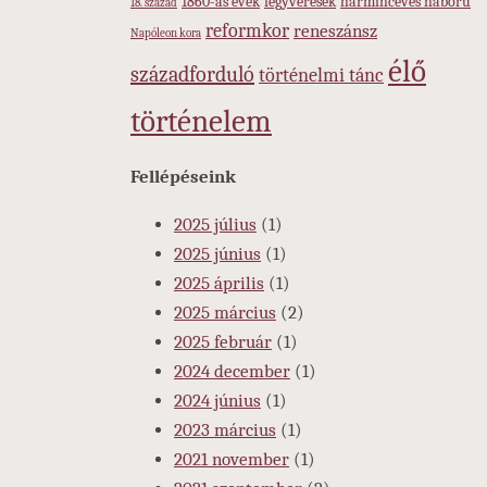
1860-as évek
fegyveresek
harmincéves háború
18. század
reformkor
reneszánsz
Napóleon kora
élő
századforduló
történelmi tánc
történelem
Fellépéseink
2025 július
(1)
2025 június
(1)
2025 április
(1)
2025 március
(2)
2025 február
(1)
2024 december
(1)
2024 június
(1)
2023 március
(1)
2021 november
(1)