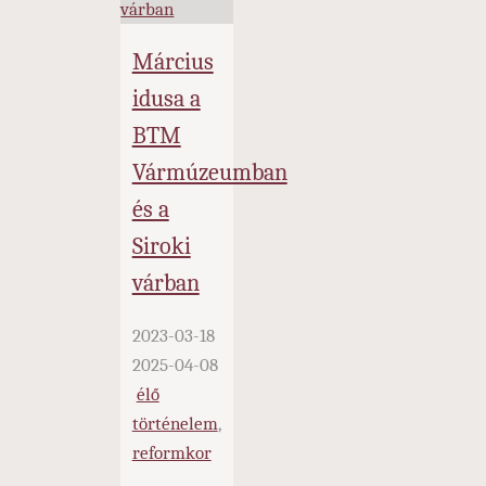
Március
idusa a
BTM
Vármúzeumban
és a
Siroki
várban
2023-03-18
2025-04-08
élő
történelem
,
reformkor