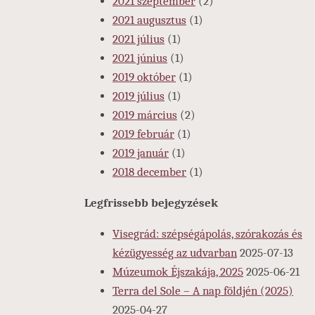
2021 szeptember
(2)
2021 augusztus
(1)
2021 július
(1)
2021 június
(1)
2019 október
(1)
2019 július
(1)
2019 március
(2)
2019 február
(1)
2019 január
(1)
2018 december
(1)
Legfrissebb bejegyzések
Visegrád: szépségápolás, szórakozás és
kézügyesség az udvarban
2025-07-13
Múzeumok Éjszakája, 2025
2025-06-21
Terra del Sole – A nap földjén (2025)
2025-04-27