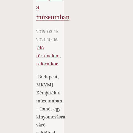
a
Múzeumban"
múzeumban
2019-03-15
2021-10-16
élő
történelem
,
reformkor
[Budapest,
MKVM]
Kémjáték a
múzeumban
– Ismét egy
kinyomozásra
váró
rejtéllyel