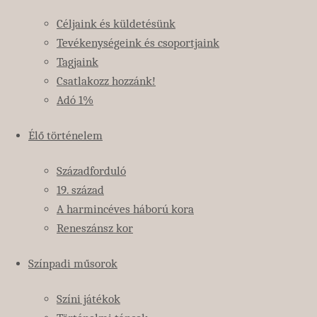
2025-03-16
2025-04-08
Céljaink és küldetésünk
élő
Tevékenységeink és csoportjaink
történelem
,
Tagjaink
reformkor
Csatlakozz hozzánk!
Adó 1%
[Budapest,
Óbuda, Fő
Élő történelem
tér / Siroki
vár] Az
Századforduló
Óbuda
19. század
főterén
A harmincéves háború kora
található
Reneszánsz kor
Esernyős
kávézóban
Színpadi műsorok
a Márciusi
Színi játékok
Ifjak