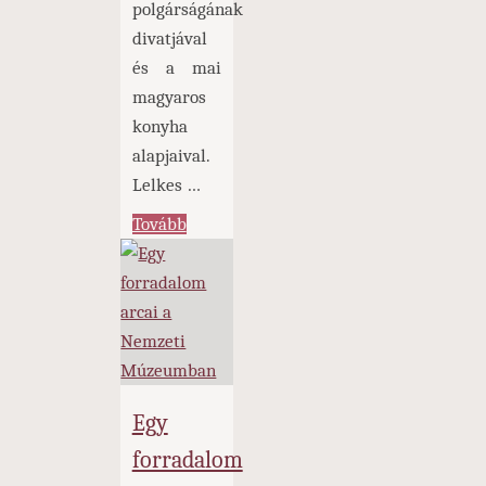
polgárságának
divatjával
és a mai
magyaros
konyha
alapjaival.
Lelkes …
"Március
Tovább
idusa
a
BTM
Vármúzeumban
és
a
Egy
Siroki
forradalom
várban"