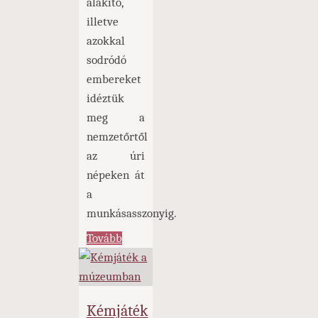
alakító,
illetve
azokkal
sodródó
embereket
idéztük
meg a
nemzetőrtől
az úri
népeken át
a
munkásasszonyig.
"Egy
Tovább
forradalom
arcai
a
Kémjáték
Nemzeti