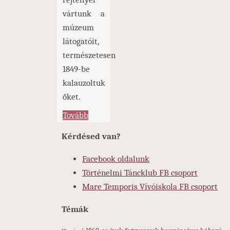
vártunk a
múzeum
látogatóit,
természetesen
1849-be
kalauzoltuk
őket.
"Kémjáték
Tovább
a
Kérdésed van?
múzeumban"
Facebook oldalunk
Történelmi Táncklub FB csoport
Mare Temporis Vívóiskola FB csoport
Témák