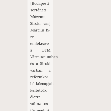
[Budapesti
Történeti
Múzeum,
Siroki vár]
Március 15-
re
emlékezve
a BTM
Vármúzeumban
és a Siroki
várban a
reformkor
hétköznapjait
keltettük
életre
változatos
történelmi