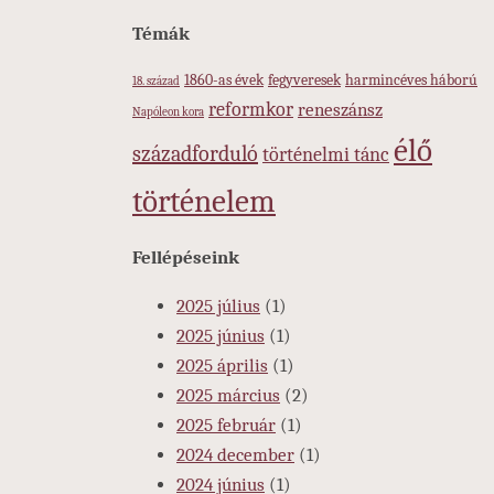
Témák
1860-as évek
fegyveresek
harmincéves háború
18. század
reformkor
reneszánsz
Napóleon kora
élő
századforduló
történelmi tánc
történelem
Fellépéseink
2025 július
(1)
2025 június
(1)
2025 április
(1)
2025 március
(2)
2025 február
(1)
2024 december
(1)
2024 június
(1)