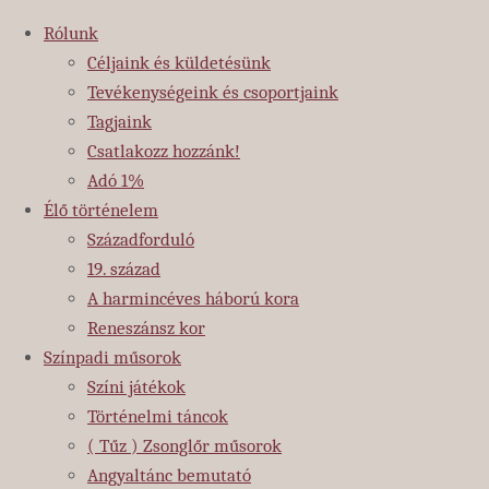
Rólunk
Céljaink és küldetésünk
Tevékenységeink és csoportjaink
Ugrás
Tagjaink
a
Csatlakozz hozzánk!
tartalomhoz
Adó 1%
Élő történelem
Századforduló
19. század
A harmincéves háború kora
Reneszánsz kor
Színpadi műsorok
Színi játékok
Történelmi táncok
Kezdőlap
Fellépések
( Tűz ) Zsonglőr műsorok
Erzsébet
Mare Temporis Történelmi
Angyaltánc bemutató
királyné