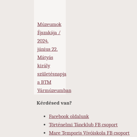
Múzeumok
Éjszakája /
2024.
június 22.
Mátyás
király
születésnapja
a BTM
Vármúzeumban
Kérdésed van?
Facebook oldalunk
Történelmi Táncklub FB csoport
Mare Temporis Vívóiskola FB csoport