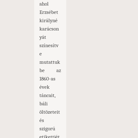
ahol
Erzsébet
királyné
karácson
yát
színesítv
e
mutattuk
be az
1860-as
évek
táncait,
báli
öltözeteit
és
szigorú
etikettjét