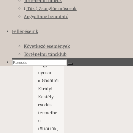
Történelmi táncok
( Tűz ) Zsonglőr műsorok
Angyaltánc bemutató
Fellépéseink
2024.
decembe
Következő események
r 28-át –
Történelmi táncklub
immár
Keresés:
hagyomá
Keresés
Keresés
nyosan –
a Gödöllői
Királyi
Kastély
csodás
termeibe
n
töltöttük,